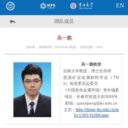
EN
团队成员
高一鹏
发布者： [发表时间]：2023-04-06 [来源]： [浏览次数]：
2639
高一鹏教授
吉林大学教授，博士生导师
美国矿业金属材料学会（TM
S）相变委员会委员
《中国有色金属学报》青年编委
地址：长春市前进大街
2699号
邮箱：
gaoyipeng@jlu.edu.cn
http://dmse.jlu.edu.cn/in
主页：
fo/1395/10269.htm