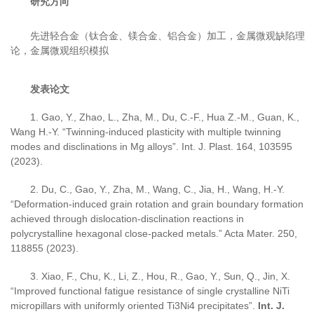
研究方向
先进轻合金（钛合金、镁合金、铝合金）加工，金属微观缺陷理
论，金属微观组织模拟
发表论文
1.
Gao, Y.
, Zhao, L., Zha, M., Du, C.-F., Hua Z.-M., Guan, K.,
Wang H.-Y.
“Twinning-induced plasticity with multiple twinning
modes and disclinations in Mg alloys”
. Int. J. Plast. 164, 103595
(2023).
2.
Du, C.,
Gao, Y.
, Zha, M., Wang, C., Jia, H., Wang, H.-Y.
“Deformation-induced grain rotation and grain boundary formation
achieved through dislocation-disclination reactions in
polycrystalline hexagonal close-packed metals
.
”
Acta Mater. 250,
118855 (2023).
3.
Xiao, F., Chu, K., Li, Z., Hou, R.,
Gao, Y.
, Sun, Q., Jin, X.
“Improved functional fatigue resistance of single crystalline NiTi
micropillars with uniformly oriented Ti3Ni4 precipitates”
.
Int. J.