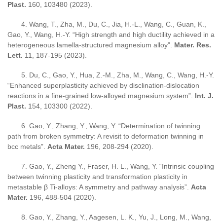
Plast.
160, 103480 (2023).
4.
Wang, T., Zha, M., Du, C., Jia, H.-L., Wang, C., Guan, K.,
Gao, Y.
, Wang, H.-Y.
“High strength and high ductility achieved in a
heterogeneous lamella-structured magnesium alloy”
.
Mater. Res.
Lett.
11, 187-195 (2023).
5.
Du, C.,
Gao, Y.
, Hua, Z.-M., Zha, M., Wang, C., Wang, H.-Y.
“Enhanced superplasticity achieved by disclination-dislocation
reactions in a fine-grained low-alloyed magnesium system”
.
Int. J.
Plast.
154, 103300 (2022).
6.
Gao, Y.
, Zhang, Y., Wang, Y. “Determination of twinning
path from broken symmetry: A revisit to deformation twinning in
bcc metals”.
Acta Mater.
196, 208-294 (2020).
7.
Gao, Y.
, Zheng Y., Fraser, H. L., Wang, Y. “Intrinsic coupling
between twinning plasticity and transformation plasticity in
metastable β Ti-alloys: A symmetry and pathway analysis”.
Acta
Mater.
196, 488-504 (2020).
8.
Ga
o, Y.
, Zhang, Y., Aagesen, L. K., Yu, J., Long, M., Wang,