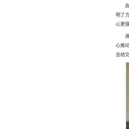
明了
心更
心推
总结