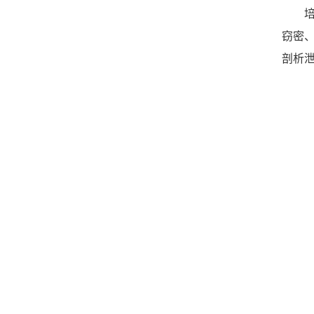
窃密
剖析