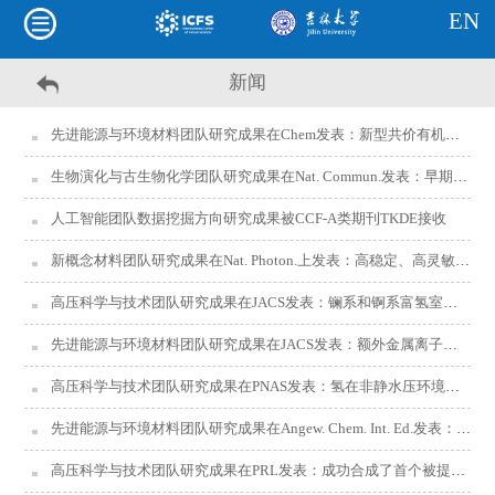
EN
新闻
先进能源与环境材料团队研究成果在Chem发表：新型共价有机框架固态电解质材料助力固态锂电池技术
生物演化与古生物化学团队研究成果在Nat. Commun.发表：早期羊膜动物牙齿的复杂性
人工智能团队数据挖掘方向研究成果被CCF-A类期刊TKDE接收
新概念材料团队研究成果在Nat. Photon.上发表：高稳定、高灵敏的钙钛矿单晶X 射线探测器
高压科学与技术团队研究成果在JACS发表：镧系和锕系富氢室温超导高压相的结构预测
先进能源与环境材料团队研究成果在JACS发表：额外金属离子改性Cu-SSZ-13分子筛用于NH3-SCR催化反应
高压科学与技术团队研究成果在PNAS发表：氢在非静水压环境的金属化和超导态
先进能源与环境材料团队研究成果在Angew. Chem. Int. Ed.发表：无定形分子筛晶种导向合成晶面化介孔结构的单晶多级孔ZSM-5分子筛
高压科学与技术团队研究成果在PRL发表：成功合成了首个被提出的金属笼型氢化物CaH6