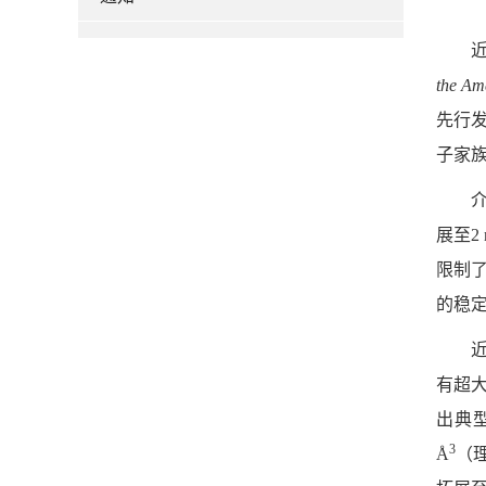
the Am
先行发布
子家
展至
限制了
的稳
近
有超大
出典型
3
Å
（理