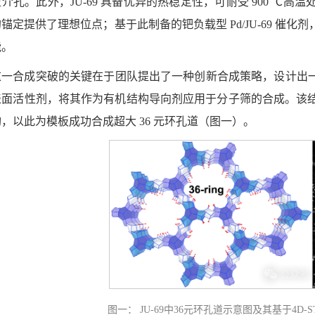
介孔。此外，JU-69 具备优异的热稳定性，可耐受 900 ℃
锚定提供了理想位点；基于此制备的钯负载型 Pd/JU-69 催
能。
这一合成突破的关键在于团队提出了一种创新合成策略，设计出一类
表面活性剂，将其作为有机结构导向剂应用于分子筛的合成。该
，以此为模板成功合成超大 36 元环孔道（图一）。
图一： JU-69中36元环孔道示意图及其基于4D