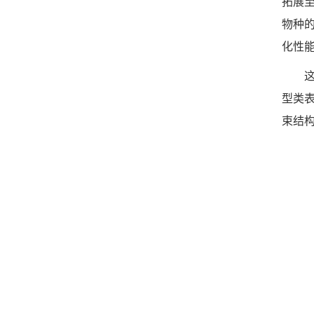
拓展至
物种的
化性
型类
束结构