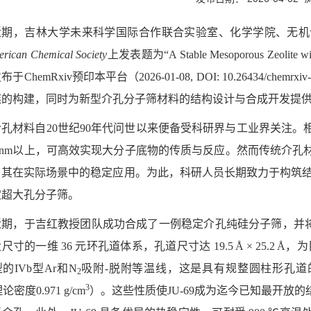
近期，吉林大学未来科学国际合作联合实验室、化学学院、无机
erican Chemical Society
上发表题为“A Stable Mesoporous Zeolite
于ChemRxiv预印本平台（2026-01-08, DOI: 10.26434/ch
族的构建，同时为新型介孔分子筛材料的结构设计与合成开发提
介孔材料自20世纪90年代问世以来便备受科研界与工业界关注
2 nm以上，可高效实现大分子底物的传质与反应。然而传统介
其在实际场景中的稳定应用。为此，科研人员长期致力于构筑结晶
定超大孔分子筛。
期，于吉红教授团队成功合成了一例稳定介孔纯硅分子筛，并将其命名为 JU-6
尺寸的一维 36 元环孔道体系，孔道尺寸达 19.5 Å × 25.2
的IVb型Ar和N
吸附-脱附等温线，这是具有规整圆柱形孔道的介
2
3
论密度0.971 g/cm
）。这些性质使JU-69成为迄今已知最开放