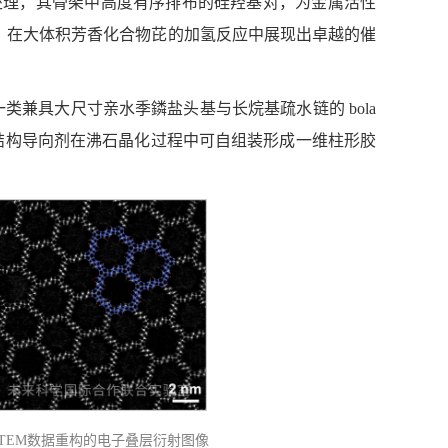
高温处理，其骨架中高度有序排布的硅羟基对，为金属活性
化剂，在大体积芳香化合物芘的加氢反应中展现出卓越的催
兼具大尺寸亲水季鏻盐头基与长烷基疏水链的 bola
结构导向剂在沸石晶化过程中可自组装形成一维柱形胶
-STEM数据重构的电子叠层衍射图像