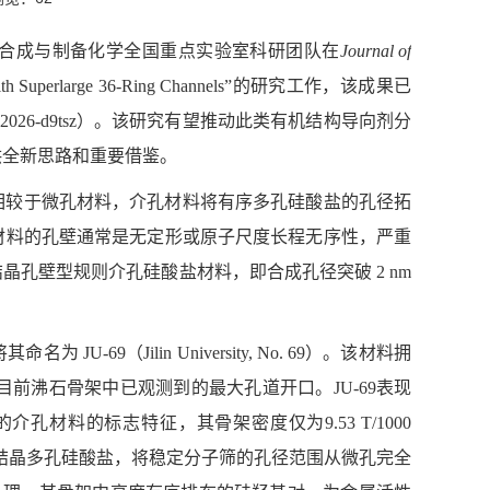
合成与制备化学全国重点实验室科研团队在
Journal of
 with Superlarge 36-Ring Channels”的研究工作，该成果已
emrxiv-2026-d9tsz）。该研究有望推动此类有机结构导向剂分
供全新思路和重要借鉴。
。相较于微孔材料，介孔材料将有序多孔硅酸盐的孔径拓
孔材料的孔壁通常是无定形或原子尺度长程无序性，严重
孔壁型规则介孔硅酸盐材料，即合成孔径突破 2 nm
9（Jilin University, No. 69）。该材料拥
 Å，为目前沸石骨架中已观测到的最大孔道开口。JU-69表现
孔材料的标志特征，其骨架密度仅为9.53 T/1000
的结晶多孔硅酸盐，将稳定分子筛的孔径范围从微孔完全