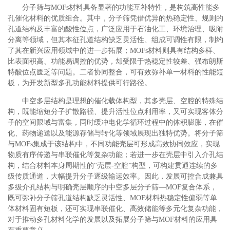
分子筛与MOFs材料具备显著的功能互补特性，是构筑高性能多
孔催化材料的优质组合。其中，分子筛凭借优异的热稳定性、规则的
孔道结构及丰富的酸性位点，广泛应用于石油化工、环境治理、吸附
分离等领域，但其本征孔道结构缺乏灵活性、组成可调性有限，制约
了其在新兴应用领域中的进一步拓展；MOFs材料则具有结构多样、
比表面积高、功能易调控的优势，却受限于热稳定性较差、强布朗斯
特酸位点匮乏等问题。二者协同整合，可有效弥补单一材料的性能短
板，为开发新型多孔功能材料提供可行路径。
中空多层结构是理想的催化载体构型，其多壳层、空腔的特殊结
构，既能缩短分子扩散路径、提升活性位点利用率，又可实现客体分
子的空间限域与富集，同时缓冲电化学循环过程中的体积膨胀，在催
化、药物递送以及能源存储与转化等领域展现出独特优势。将分子筛
与MOFs集成于该结构中，不同功能壳层可形成高效协同效应，实现
物质有序传递与串联催化等复杂功能；若进一步在壳层中引入介孔结
构，结合材料本身周期性的“壳层-空腔”构型，可构建贯通连续的多
级传质通道，大幅提升分子逐级输运效率。因此，发展可控合成兼具
多级介孔结构与明确壳层顺序的中空多层分子筛—MOF复合体系，
既可弥补分子筛孔道结构缺乏灵活性、MOF材料热稳定性偏弱等单
体材料固有短板，还可实现串联催化、高效储能等多元化复杂功能，
对于推动多孔材料化学的发展以及拓展分子筛与MOF材料的应用具