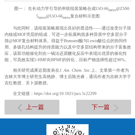
图一： 生长动力学引导的串联组装策略合成UiO-66
@ZSM-
meso
5
@UiO-66
复合材料示意图
meso
meso
与此同时，该组装策略展现出良好的普适性——通过改变分子筛
内核或MOF壳层的组成，可进一步拓展构筑多种异质中空多层分子
筛@MOF复合材料体系。得益于Brønsted酸与Lewis酸位点的协同作
用、多级孔结构提升的传质能力以及中空多层结构带来的分子富集效
应，该双功能催化剂在一锅法还原醚化反应中表现出优异的催化性
能，可高效实现5-HMF向BPMF的转化，目标产物选择性超过90%。
相关研究成果近期发表在
J. Am. Chem. Soc.
上。文章第一作者为
吉林大学博士研究生高艳静、博士后陈光睿，通讯作者为吉林大学于
吉红教授、关卜源教授。
全文链接：https://doi.org/10.1021/jacs.5c22299
上一篇
下一篇