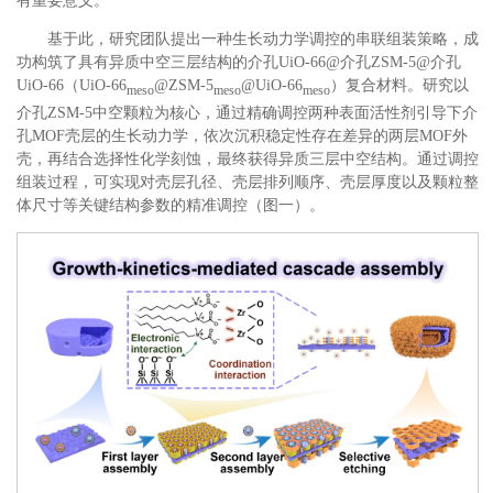
有重要意义。
基于此，研究团队提出一种生长动力学调控的串联组装策略，成
功构筑了具有异质中空三层结构的介孔UiO-66@介孔ZSM-5@介孔
UiO-66（UiO-66
@ZSM-5
@UiO-66
）复合材料。研究以
meso
meso
meso
介孔ZSM-5中空颗粒为核心，通过精确调控两种表面活性剂引导下介
孔MOF壳层的生长动力学，依次沉积稳定性存在差异的两层MOF外
壳，再结合选择性化学刻蚀，最终获得异质三层中空结构。通过调控
组装过程，可实现对壳层孔径、壳层排列顺序、壳层厚度以及颗粒整
体尺寸等关键结构参数的精准调控（图一）。