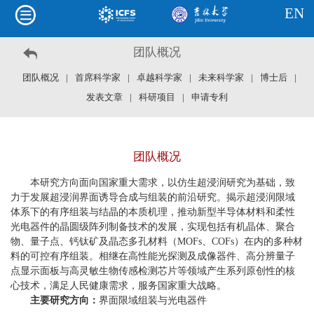
EN
团队概况
团队概况
|
首席科学家
|
卓越科学家
|
未来科学家
|
博士后
|
发表文章
|
科研项目
|
申请专利
团队概况
本研究方向面向国家重大需求，以仿生超浸润研究为基础，致
力于发展超浸润界面诱导合成与组装的前沿研究。揭示超浸润限域
体系下的有序组装与结晶的本质机理，推动新型半导体材料和柔性
光电器件的晶圆级阵列制备技术的发展，实现包括有机晶体、聚合
物、量子点、钙钛矿及晶态多孔材料（MOFs、COFs）在内的多种材
料的可控有序组装。相继在高性能光探测及成像器件、高分辨量子
点显示面板与高灵敏生物传感检测芯片等领域产生系列原创性的核
心技术，满足人民健康需求，服务国家重大战略。
主要研究方向：
界面限域组装与光电器件