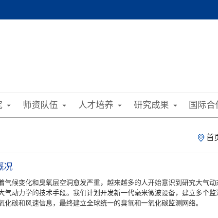
究
师资队伍
人才培养
研究成果
国际合
首
概况
着气候变化和臭氧层空洞愈发严重，越来越多的人开始意识到研究大气动
大气动力学的技术手段。我们计划开发新一代毫米微波设备，建立多个监
氧化碳和风速信息，最终建立全球统一的臭氧和一氧化碳监测网络。