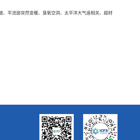
波、平流层突然变暖、臭氧空洞、太平洋大气遥相关、超材