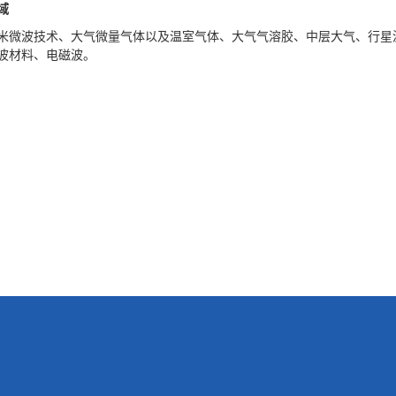
域
米微波技术、大气微量气体以及温室气体、大气气溶胶、中层大气、行星
波材料、电磁波。