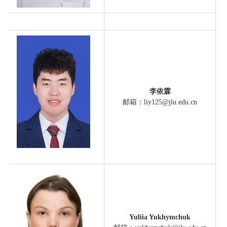
李依霖
邮箱：liy125@jlu.edu.cn
Yuliia Yukhymchuk