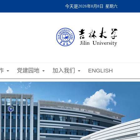
今天是
2026年8月8日 星期六
作
党建园地
加入我们
ENGLISH