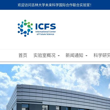
欢迎访问吉林大学未来科学国际合作联合实验室！
首页
实验室概况
新闻通知
科学研