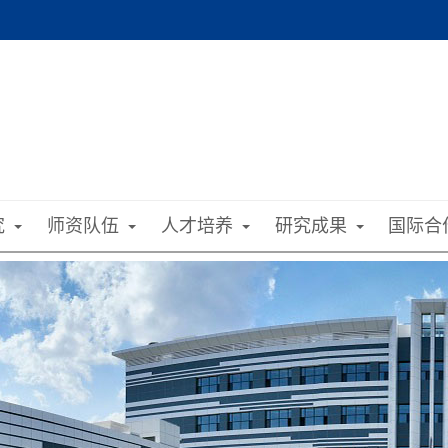
究
师资队伍
人才培养
研究成果
国际合