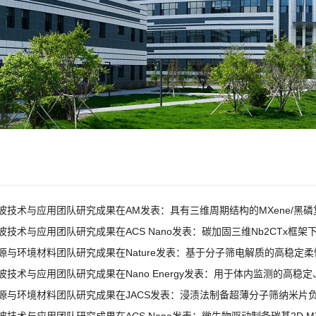
波技术与应用团队研究成果在AM发表：具有三维周期结构的MXene/黑磷复
技术与应用团队研究成果在ACS Nano发表：碳加固三维Nb2CTx框架下的M
源与环境材料团队研究成果在Nature发表：基于分子筛电解质的高稳定柔性
波技术与应用团队研究成果在Nano Energy发表：用于体内监测的高稳定、
源与环境材料团队研究成果在JACS发表：浸渍法制备超薄分子筛纳米片负载