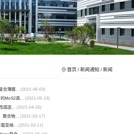
首页
/
新闻通知
/
新闻
合薄膜...
(2021-06-03)
oS2高...
(2021-05-19)
固态...
(2021-04-25)
聚合物...
(2021-03-17)
亚纳...
(2021-03-11)